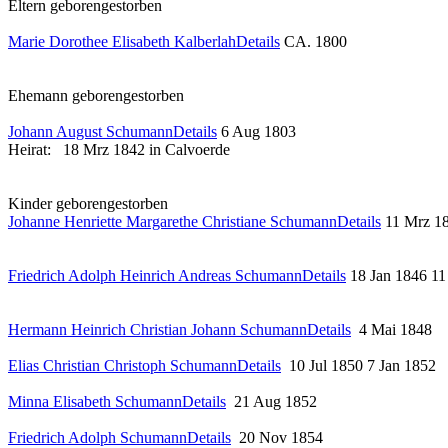
Eltern
geboren
gestorben
Marie Dorothee Elisabeth Kalberlah
Details
CA. 1800
Ehemann
geboren
gestorben
Johann August Schumann
Details
6 Aug 1803
Heirat:
18 Mrz 1842 in Calvoerde
Kinder
geboren
gestorben
Johanne Henriette Margarethe Christiane Schumann
Details
11 Mrz 1
Friedrich Adolph Heinrich Andreas Schumann
Details
18 Jan 1846
11
Hermann Heinrich Christian Johann Schumann
Details
4 Mai 1848
Elias Christian Christoph Schumann
Details
10 Jul 1850
7 Jan 1852
Minna Elisabeth Schumann
Details
21 Aug 1852
Friedrich Adolph Schumann
Details
20 Nov 1854