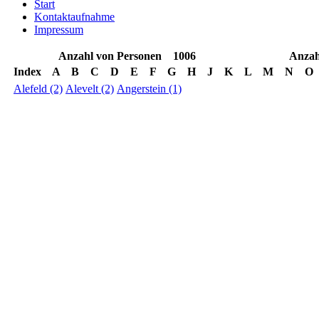
Start
Kontaktaufnahme
Impressum
Anzahl von Personen
1006
Anzahl
Index
A
B
C
D
E
F
G
H
J
K
L
M
N
O
Alefeld (2)
Alevelt (2)
Angerstein (1)