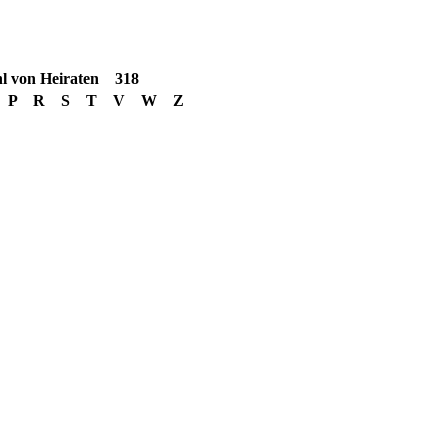
 von Heiraten
318
P
R
S
T
V
W
Z