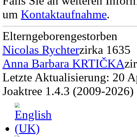
Falls Sie an weiteren Informa
um
Kontaktaufnahme
.
Eltern
geboren
gestorben
Nicolas Rychter
zirka 1635
Anna Barbara KRTIČKA
zi
Letzte Aktualisierung: 20 A
Joaktree 1.4.3 (2009-2026)