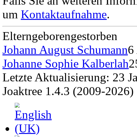
Falls Sie an weiteren Informa
um
Kontaktaufnahme
.
Eltern
geboren
gestorben
Johann August Schumann
6
Johanne Sophie Kalberlah
2
Letzte Aktualisierung: 23 J
Joaktree 1.4.3 (2009-2026)