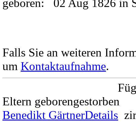
geboren:
02 Aug 1826 in
Falls Sie an weiteren Informa
um
Kontaktaufnahme
.
Füg
Eltern
geboren
gestorben
Benedikt Gärtner
Details
zi