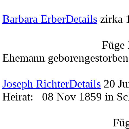
Barbara Erber
Details
zirka
Füge 
Ehemann
geboren
gestorben
Joseph Richter
Details
20 J
Heirat:
08 Nov 1859 in S
Füg