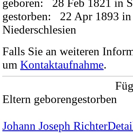
geboren:
28 Feb 1821 in 
gestorben:
22 Apr 1893 in
Niederschlesien
Falls Sie an weiteren Informa
um
Kontaktaufnahme
.
Füg
Eltern
geboren
gestorben
Johann Joseph Richter
Detai