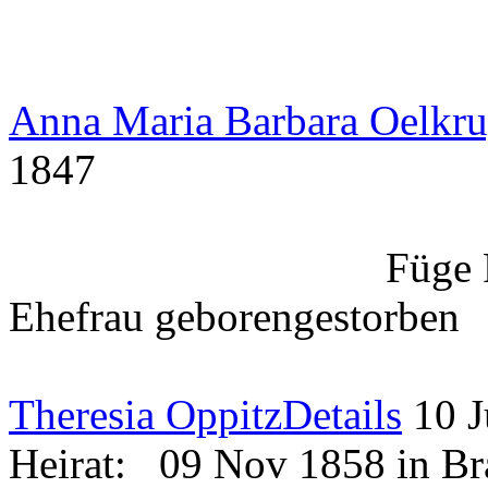
Anna Maria Barbara Oelkr
1847
Füge 
Ehefrau
geboren
gestorben
Theresia Oppitz
Details
10 
Heirat:
09 Nov 1858 in B